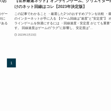
のお
【世界最速ネット】オンラインゲーム、クリエイター
けのネット回線はコレ【2023年決定版】
のゲー
この記事でわかること ・厳選した2つのおすすめプランを比較 ・
剣に
のインターネットが手に入る 【ゲーム回線は"速度"と"安定度"】 
がある
ラインゲームを快適にするには ・回線速度・安定度 がとても重要
す。 回線速度はゲームの"ラグ"に影響し、安定度は"...
2023年2月23日
1