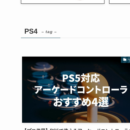
PS4
– tag –