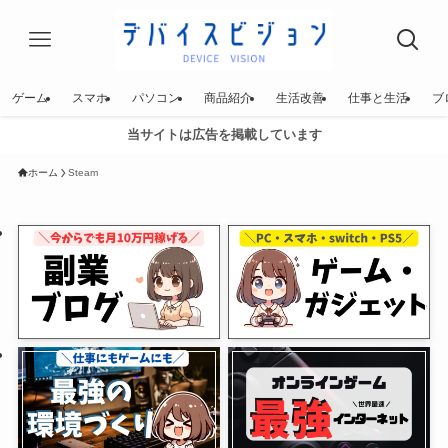
ゲーム
スマホ
パソコン
商品紹介
生活改善
仕事と生活
ブ
当サイトは広告を掲載しています
ホーム
Steam