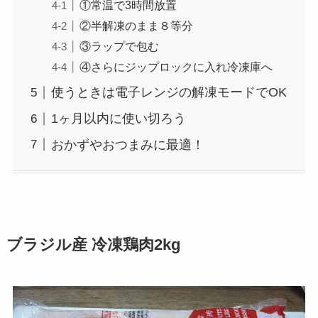
①常温で3時間放置
②半解凍のまま８等分
③ラップで包む
④さらにジップロックに入れ冷凍庫へ
使うときは電子レンジの解凍モードでOK
1ヶ月以内に使い切ろう
おかずやおつまみに最適！
ブラジル産 冷凍鶏肉2kg