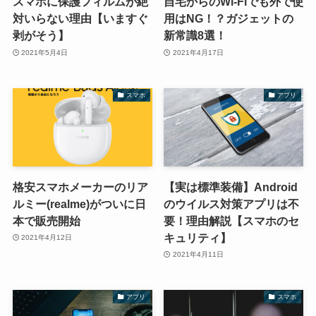
スマホに保護フィルムが絶
自宅からのWi-Fiでも外で使
対いらない理由【いますぐ
用はNG！？ガジェットの
剥がそう】
新常識8選！
2021年5月4日
2021年4月17日
スマホ
アプリ
格安スマホメーカーのリア
【実は標準装備】Android
ルミー(realme)がついに日
のウイルス対策アプリは不
本で販売開始
要！理由解説【スマホのセ
キュリティ】
2021年4月12日
2021年4月11日
アプリ
スマホ