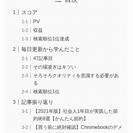
スコア
PV
収益
検索順位1位達成
毎日更新から学んだこと
47記事目
その場凌ぎはキツい
そろそろクオリティを意識する必要があ
る
検索順位1位
記事振り返り
【2021年版】社会人1年目が実践した節
約術8選【かんたん節約】
【買う前に絶対確認】Chromebookのデメ